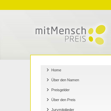
Zum
Zur
Zum
Inhalt
Navigation
Inhalt
springen
springen
springen
Home
Über den Namen
Preisgelder
Über den Preis
Jurymitglieder