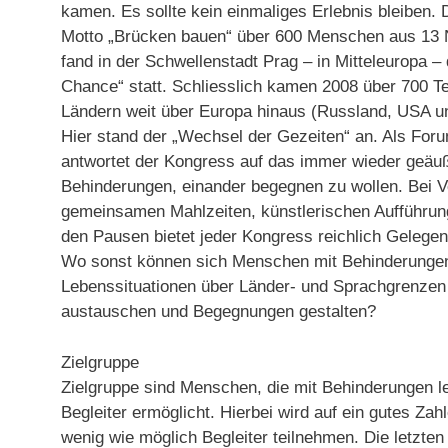
kamen. Es sollte kein einmaliges Erlebnis bleiben. 
Motto „Brücken bauen“ über 600 Menschen aus 13 
fand in der Schwellenstadt Prag – in Mitteleuropa –
Chance“ statt. Schliesslich kamen 2008 über 700 T
Ländern weit über Europa hinaus (Russland, USA u
Hier stand der „Wechsel der Gezeiten“ an. Als For
antwortet der Kongress auf das immer wieder geäu
Behinderungen, einander begegnen zu wollen. Bei 
gemeinsamen Mahlzeiten, künstlerischen Aufführun
den Pausen bietet jeder Kongress reichlich Gelege
Wo sonst können sich Menschen mit Behinderungen
Lebenssituationen über Länder- und Sprachgrenzen
austauschen und Begegnungen gestalten?
Zielgruppe
Zielgruppe sind Menschen, die mit Behinderungen l
Begleiter ermöglicht. Hierbei wird auf ein gutes Zah
wenig wie möglich Begleiter teilnehmen. Die letzt