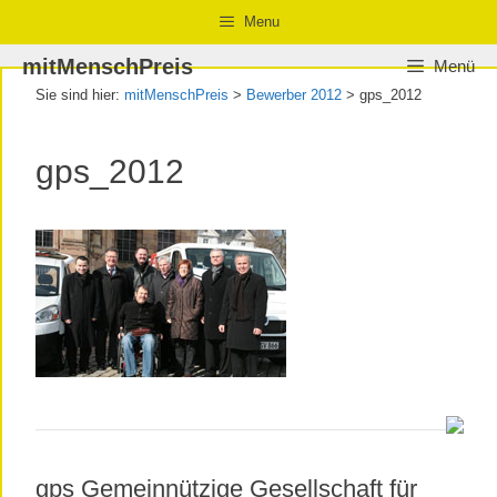
Zum
Zur
Zum
Menu
Inhalt
Navigation
Inhalt
mitMenschPreis
Menü
springen
springen
springen
Sie sind hier:
mitMenschPreis
>
Bewerber 2012
>
gps_2012
gps_2012
gps Gemeinnützige Gesellschaft für