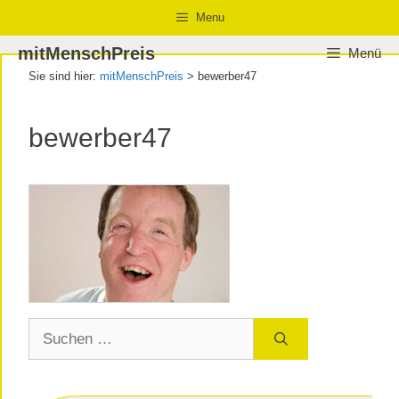
Zum
Zur
Zum
Menu
Inhalt
Navigation
Inhalt
mitMenschPreis
Menü
springen
springen
springen
Sie sind hier:
mitMenschPreis
>
bewerber47
bewerber47
Suchen
nach: