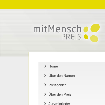
Zum
Zur
Zum
Inhalt
Navigation
Inhalt
springen
springen
springen
Home
Über den Namen
Preisgelder
Über den Preis
Jurymitglieder