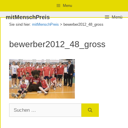
Zum
Zur
Zum
Menu
Inhalt
Navigation
Inhalt
mitMenschPreis
Menü
springen
springen
springen
Sie sind hier:
mitMenschPreis
>
bewerber2012_48_gross
bewerber2012_48_gross
Suchen
nach: