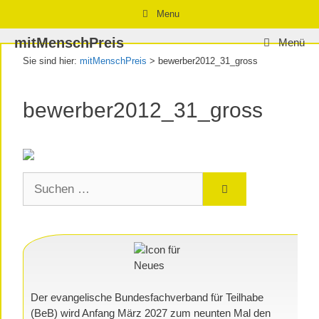
Zum
Zur
Zum
Menu
Inhalt
Navigation
Inhalt
mitMenschPreis
Menü
springen
springen
springen
Sie sind hier:
mitMenschPreis
>
bewerber2012_31_gross
bewerber2012_31_gross
Suchen
nach:
Der evangelische Bundesfachverband für Teilhabe
(BeB) wird Anfang März 2027 zum neunten Mal den