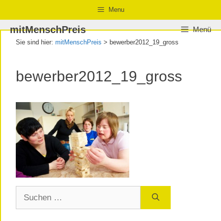
Zum
Zur
Zum
Menu
Inhalt
Navigation
Inhalt
mitMenschPreis
Menü
springen
springen
springen
Sie sind hier:
mitMenschPreis
>
bewerber2012_19_gross
bewerber2012_19_gross
Suchen
nach: