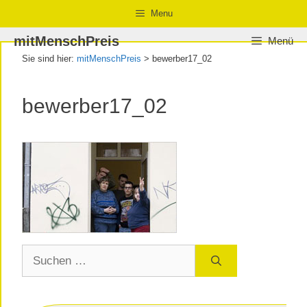
Zum
Zur
Zum
Menu
Inhalt
Navigation
Inhalt
mitMenschPreis
Menü
springen
springen
springen
Sie sind hier:
mitMenschPreis
>
bewerber17_02
bewerber17_02
Suchen
nach: