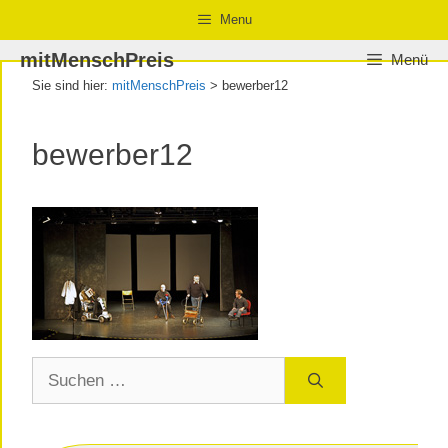
Zum
Zur
Zum
Menu
Inhalt
Navigation
Inhalt
mitMenschPreis
Menü
springen
springen
springen
Sie sind hier:
mitMenschPreis
>
bewerber12
bewerber12
Suchen
nach: