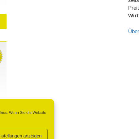
selb
Prei
Wirt
Über
okies. Wenn Sie die Website
nstellungen anzeigen