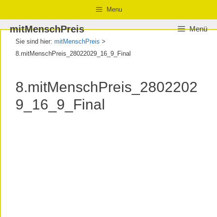
Zum
Zur
Zum
Menu
Inhalt
Navigation
Inhalt
mitMenschPreis
Menü
springen
springen
springen
Sie sind hier:
mitMenschPreis
>
8.mitMenschPreis_28022029_16_9_Final
8.mitMenschPreis_2802202
9_16_9_Final